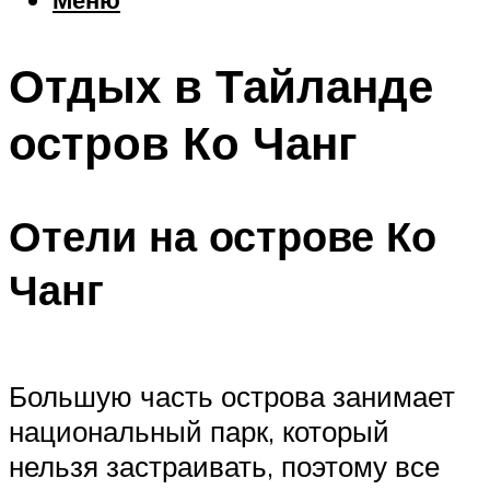
Еда
Погода
Отдых в Тайланде
Шоппинг
Что посетить
остров Ко Чанг
Меню
Отели на острове Ко
Чанг
Большую часть острова занимает
национальный парк, который
нельзя застраивать, поэтому все