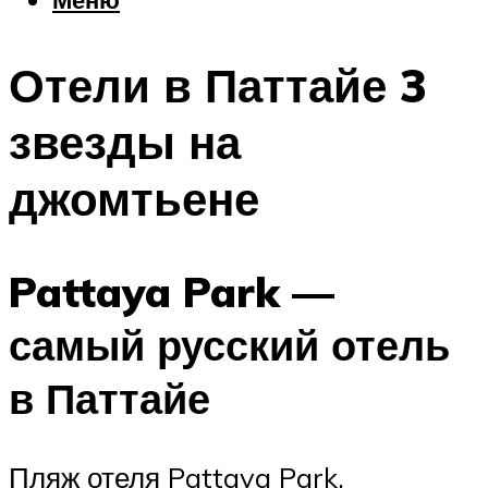
Еда
Погода
Отели в Паттайе 3
Шоппинг
Что посетить
звезды на
джомтьене
Меню
Pattaya Park —
самый русский отель
в Паттайе
Пляж отеля Pattaya Park.