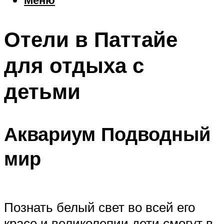
Еда
Погода
Отели в Паттайе
Шоппинг
Что посетить
для отдыха с
детьми
Меню
Аквариум Подводный
мир
Познать белый свет во всей его
красе и великолепии дети смогут в