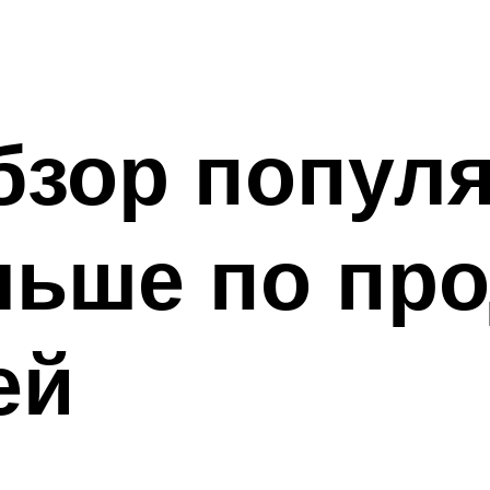
бзор попул
льше по пр
ей