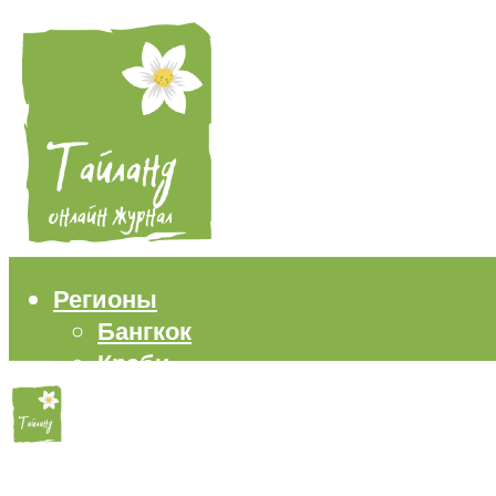
Регионы
Бангкок
Краби
Паттайя
Пхукет
Самуи
Пляжи