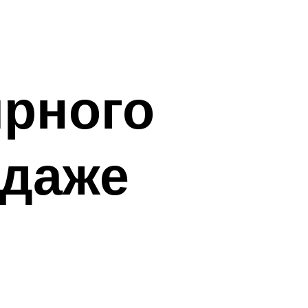
ярного
одаже