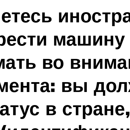
етесь иностр
рести машину
ать во внима
мента: вы до
атус в стране