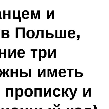
анцем и
 в Польше,
ние три
лжны иметь
, прописку и