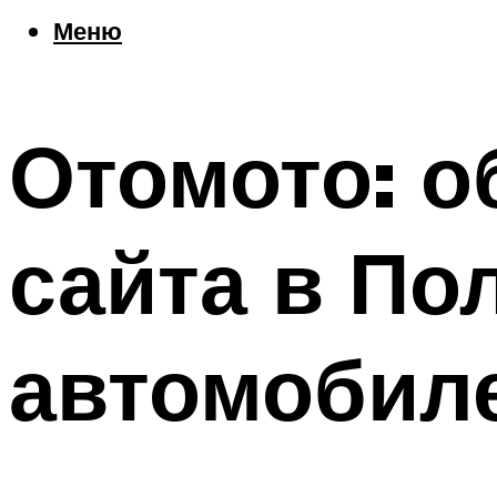
Еда
Меню
Погода
Шоппинг
Что посетить
Отомото: о
Меню
сайта в По
автомобил