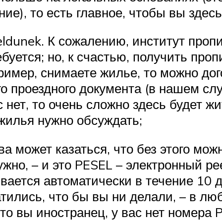
е), то есть главное, чтобы вы здесь
ldunek. К сожалению, институт проп
ебуется; но, к счастью, получить про
пример, снимаете жилье, то можно до
 проездного документа (в нашем случ
с нет, то очень сложно здесь будет 
жилья нужно обсуждать;
ва может казаться, что без этого мож
ужно, – и это PESEL – электронный ре
вается автоматически в течение 10 д
тились, что бы вы ни делали, – в л
то вы иностранец, у вас нет номера P