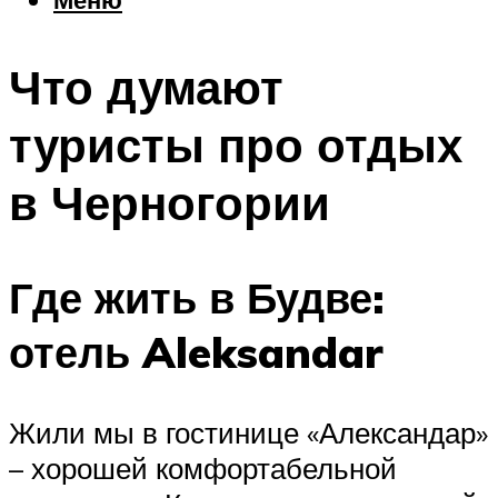
Еда
Погода
Что думают
Шоппинг
Что посетить
туристы про отдых
в Черногории
Меню
Где жить в Будве:
отель Aleksandar
Жили мы в гостинице «Александар»
– хорошей комфортабельной