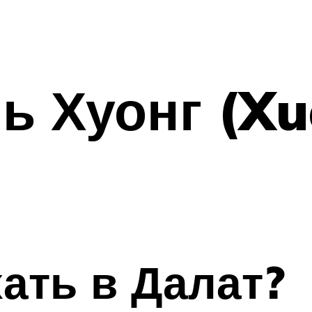
ь Хуонг (X
хать в Далат?