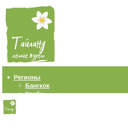
Регионы
Бангкок
Краби
Паттайя
Пхукет
Самуи
Пляжи