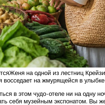
тсяЖеня на одной из лестниц Крейзи
я восседает на жмурящейся в улыбке 
ся в этом чудо-отеле ни на одну ноч
ать себя музейным экспонатом. Вы же