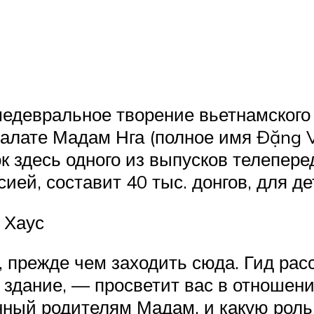
шедевральное творение вьетнамского
алате Мадам Нга (полное имя Đặng V
к здесь одного из выпусков телепер
сией, составит 40 тыс. донгов, для де
 Хаус
 прежде чем заходить сюда. Гид расс
 здание, — просветит вас в отношени
нный родителям Мадам, и какую роль 