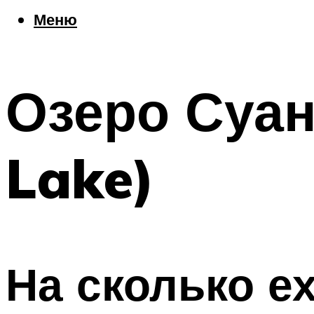
Еда
Меню
Погода
Шоппинг
Что посетить
Озеро Суан
Меню
Lake)
На сколько е