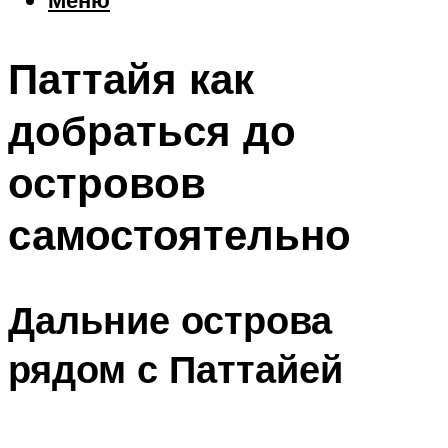
Еда
Погода
Паттайя как
Шоппинг
Что посетить
добраться до
островов
Меню
самостоятельно
Дальние острова
рядом с Паттайей