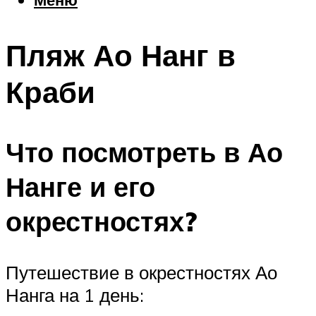
Еда
Погода
Пляж Ао Нанг в
Шоппинг
Что посетить
Краби
Меню
Что посмотреть в Ао
Нанге и его
окрестностях?
Путешествие в окрестностях Ао
Нанга на 1 день: