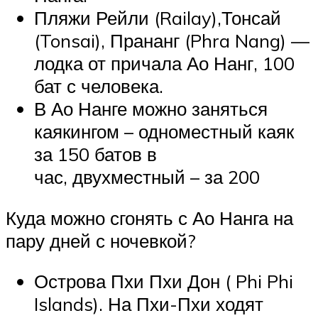
Пляжи Рейли (Railay),Тонсай
(Tonsai), Прананг (Phra Nang) —
лодка от причала Ао Нанг, 100
бат с человека.
В Ао Нанге можно заняться
каякингом – одноместный каяк
за 150 батов в
час, двухместный – за 200
Куда можно сгонять с Ао Нанга на
пару дней с ночевкой?
Острова Пхи Пхи Дон ( Phi Phi
Islands). На Пхи-Пхи ходят