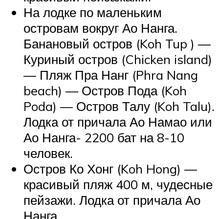
На лодке по маленьким
островам вокруг Ао Нанга.
Банановый остров (Koh Tup ) —
Куриный остров (Chicken island)
— Пляж Пра Нанг (Phra Nang
beach) — Остров Пода (Koh
Poda) — Остров Талу (Koh Talu).
Лодка от причала Ао Намао или
Ао Нанга- 2200 бат на 8-10
человек.
Остров Ко Хонг (Koh Hong) —
красивый пляж 400 м, чудесные
пейзажи. Лодка от причала Ао
Нанга.