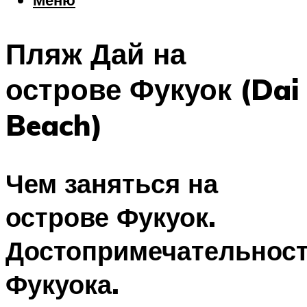
Еда
Погода
Пляж Дай на
Шоппинг
Что посетить
острове Фукуок (Dai
Beach)
Меню
Чем заняться на
острове Фукуок.
Достопримечательнос
Фукуока.