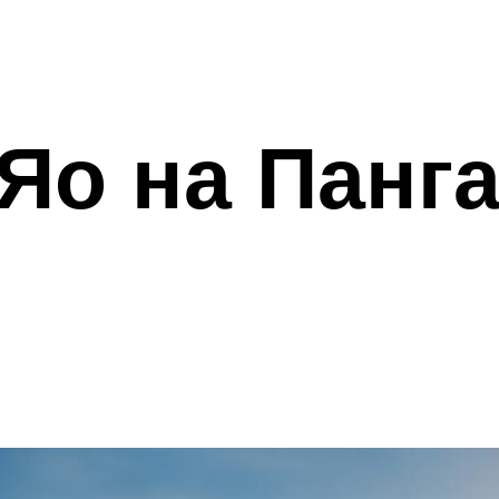
Яо на Панг