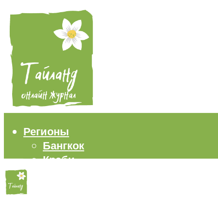
Регионы
Бангкок
Краби
Паттайя
Пхукет
Самуи
Пляжи