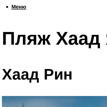
Еда
Меню
Погода
Шоппинг
Что посетить
Пляж Хаад 
Меню
Хаад Рин