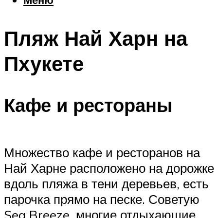
Еда
Погода
Пляж Най Харн на
Шоппинг
Что посетить
Пхукете
Меню
Кафе и рестораны
Множество кафе и ресторанов на
Най Харне расположено на дорожке
вдоль пляжа в тени деревьев, есть
парочка прямо на песке. Советую
Sea Breeze, многие отдыхающие