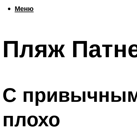
Еда
Меню
Погода
Шоппинг
Что посетить
Пляж Патне
Меню
С привычным
плохо