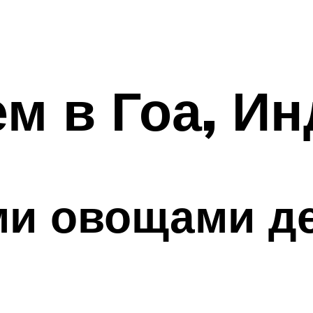
м в Гоа, И
и овощами де