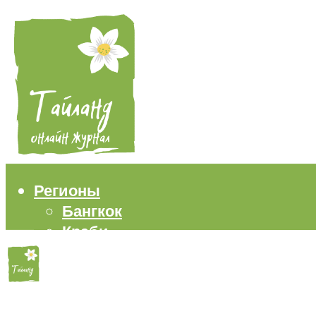
Регионы
Бангкок
Краби
Паттайя
Пхукет
Самуи
Пляжи