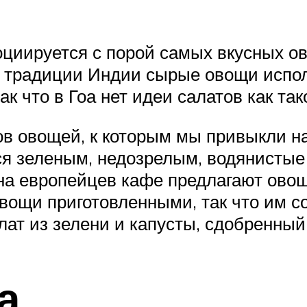
оциируется с порой самых вкусных ов
й традиции Индии сырые овощи испо
к что в Гоа нет идеи салатов как так
ов овощей, к которым мы привыкли на
ся зеленым, недозрелым, водянистые
на европейцев кафе предлагают овощ
вощи приготовленными, так что им с
алат из зелени и капусты, сдобренны
а