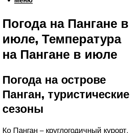
Еда
Погода
Погода на Пангане в
Шоппинг
Что посетить
июле, Температура
на Пангане в июле
Меню
Погода на острове
Панган, туристические
сезоны
Ко Панган – круглогодичный курорт.