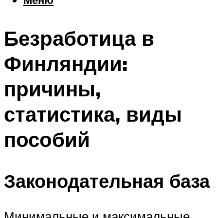
Еда
Погода
Безработица в
Шоппинг
Что посетить
Финляндии:
причины,
Меню
статистика, виды
пособий
Законодательная база
Минимальные и максимальные