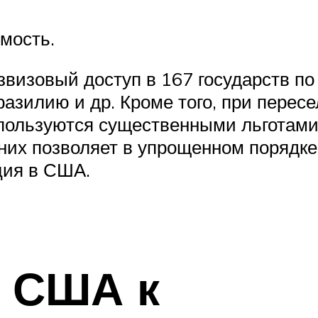
мость.
изовый доступ в 167 государств по 
разилию и др. Кроме того, при перес
 пользуются существенными льготам
них позволяет в упрощенном порядке
ция в США.
а США к