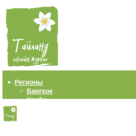
Регионы
Бангкок
Краби
Паттайя
Пхукет
Самуи
Пляжи