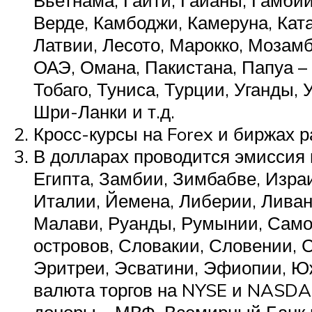
Верде, Камбоджи, Камеруна, Катар
Латвии, Лесото, Марокко, Мозам
ОАЭ, Омана, Пакистана, Папуа – 
Тобаго, Туниса, Турции, Уганды,
Шри-Ланки и т.д.
Кросс-курсы на Forex и биржах 
В долларах проводится эмиссия 
Египта, Замбии, Зимбабве, Изра
Италии, Йемена, Либерии, Ливан
Малави, Руанды, Румынии, Само
островов, Словакии, Словении, 
Эритреи, Эсватини, Эфиопии, Юж
валюта торгов на NYSE и NASD
доноры – МВФ, Всемирный Банк 