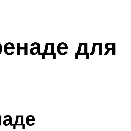
ренаде для
наде