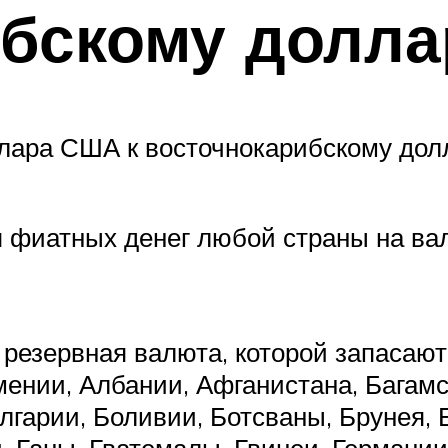
ибскому долла
лара США к восточнокарибскому долл
 фиатных денег любой страны на ва
резервная валюта, которой запасают
мении, Албании, Афганистана, Багамс
лгарии, Боливии, Ботсваны, Брунея, Б
, Ганы, Гватемалы, Гвинеи, Германии,