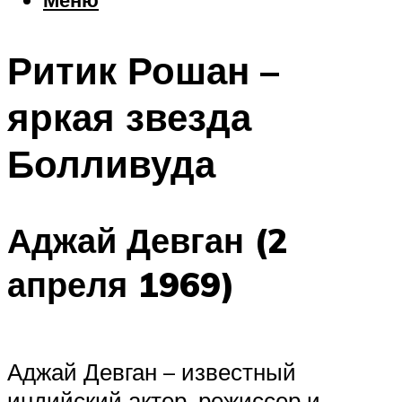
Еда
Погода
Ритик Рошан –
Шоппинг
Что посетить
яркая звезда
Болливуда
Меню
Аджай Девган (2
апреля 1969)
Аджай Девган – известный
индийский актер, режиссер и