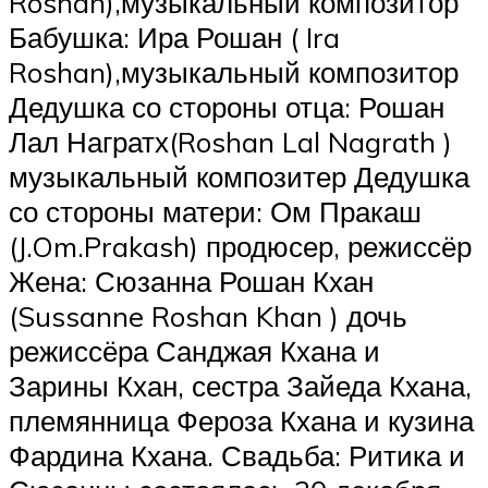
Roshan),музыкальный композитор
Бабушка: Ира Рошан ( Ira
Roshan),музыкальный композитор
Дедушка со стороны отца: Рошан
Лал Награтх(Roshan Lal Nagrath )
музыкальный композитер Дедушка
со стороны матери: Ом Пракаш
(J.Om.Prakash) продюсер, режиссёр
Жена: Сюзанна Рошан Кхан
(Sussanne Roshan Khan ) дочь
режиссёра Санджая Кхана и
Зарины Кхан, сестра Зайеда Кхана,
племянница Фероза Кхана и кузина
Фардина Кхана. Свадьба: Ритика и