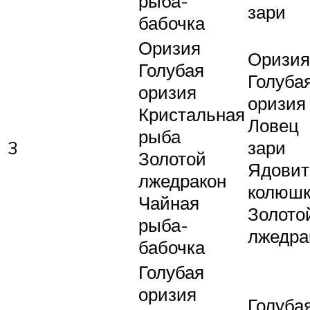
рыба-
зари
бабочка
Оризия
Оризия
Голубая
Голуба
оризия
оризия
Кристальная
Ловец
рыба
3
зари
Золотой
Ядовит
лжедракон
колюш
Чайная
Золото
рыба-
лжедра
бабочка
Голубая
оризия
Голуба