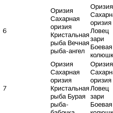
Оризия
Оризия
Сахарн
Сахарная
оризия
оризия
6
Ловец
Кристальная
зари
рыба Вечная
Боевая
рыба-ангел
колюш
Оризия
Оризия
Сахарная
Сахарн
оризия
оризия
7
Кристальная
Ловец
рыба Бурая
зари
рыба-
Боевая
бабочка
колюш