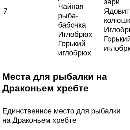
зари
Чайная
7
Ядовит
рыба-
колюш
бабочка
Иглобр
Иглобрюх
Горьки
Горький
иглобр
иглобрюх
Места для рыбалки на
Драконьем хребте
Единственное место для рыбалки
на Драконьем хребте