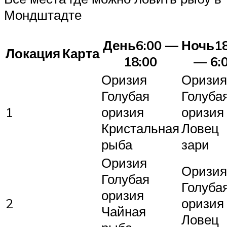
Мондштадте
День6:00 —
Ночь18
Локация
Карта
18:00
— 6:
Оризия
Оризия
Голубая
Голуба
1
оризия
оризия
Кристальная
Ловец
рыба
зари
Оризия
Оризия
Голубая
Голуба
оризия
2
оризия
Чайная
Ловец