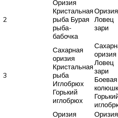
Оризия
Кристальная
Оризия
2
рыба Бурая
Ловец
рыба-
зари
бабочка
Сахарн
Сахарная
оризия
оризия
Ловец
Кристальная
зари
3
рыба
Боевая
Иглобрюх
колюш
Горький
Горьки
иглобрюх
иглобр
Оризия
Оризия