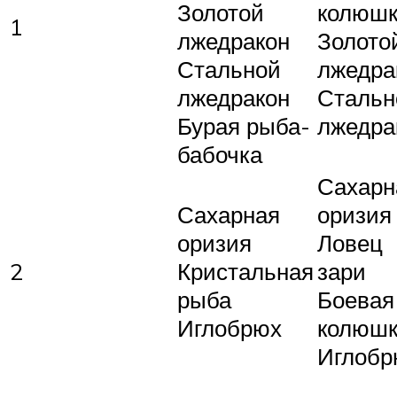
Золотой
колюш
1
лжедракон
Золото
Стальной
лжедра
лжедракон
Стальн
Бурая рыба-
лжедра
бабочка
Сахарн
Сахарная
оризия
оризия
Ловец
2
Кристальная
зари
рыба
Боевая
Иглобрюх
колюш
Иглобр