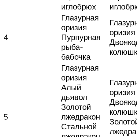
иглобрюх
иглобр
Глазурная
Глазур
оризия
оризия
4
Пурпурная
Двояк
рыба-
колюш
бабочка
Глазурная
оризия
Глазур
Алый
оризия
дьявол
Двояк
Золотой
колюш
5
лжедракон
Золото
Стальной
лжедра
лжедракон