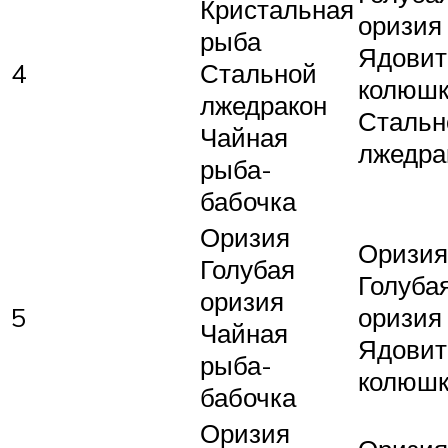
Кристальная
оризия
рыба
Ядовит
4
Стальной
колюш
лжедракон
Стальн
Чайная
лжедра
рыба-
бабочка
Оризия
Оризия
Голубая
Голуба
оризия
5
оризия
Чайная
Ядовит
рыба-
колюш
бабочка
Оризия