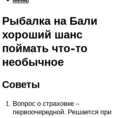
Еда
Погода
Рыбалка на Бали
Шоппинг
Что посетить
хороший шанс
поймать что-то
Меню
необычное
Советы
Вопрос о страховке –
первоочередной. Решается при