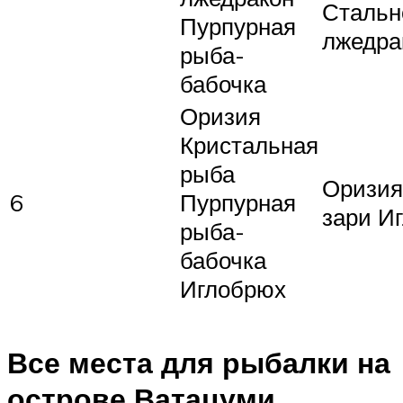
Стальн
Пурпурная
лжедра
рыба-
бабочка
Оризия
Кристальная
рыба
Оризия
6
Пурпурная
зари И
рыба-
бабочка
Иглобрюх
Все места для рыбалки на
острове Ватацуми