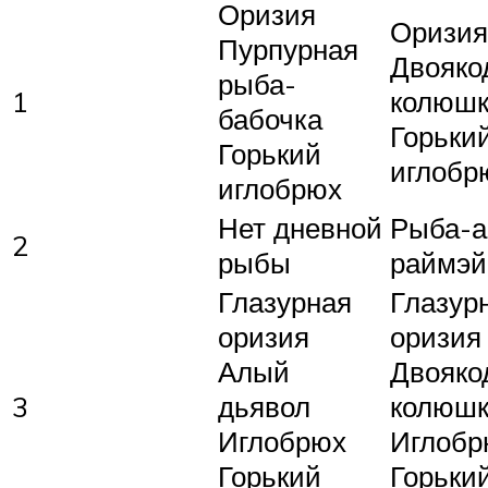
Оризия
Оризия
Пурпурная
Двояк
рыба-
1
колюш
бабочка
Горьки
Горький
иглобр
иглобрюх
Нет дневной
Рыба-а
2
рыбы
раймэй
Глазурная
Глазур
оризия
оризия
Алый
Двояк
3
дьявол
колюш
Иглобрюх
Иглобр
Горький
Горьки