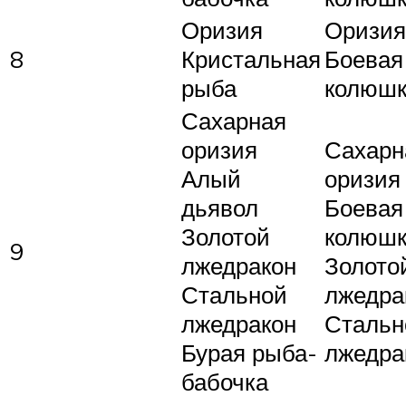
Оризия
Оризия
8
Кристальная
Боевая
рыба
колюш
Сахарная
оризия
Сахарн
Алый
оризия
дьявол
Боевая
Золотой
колюш
9
лжедракон
Золото
Стальной
лжедра
лжедракон
Стальн
Бурая рыба-
лжедра
бабочка