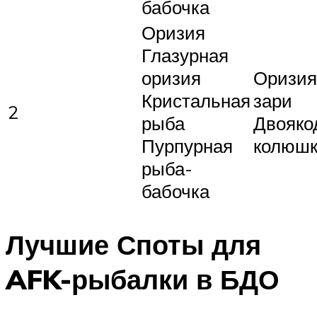
бабочка
Оризия
Глазурная
оризия
Оризия
Кристальная
зари
2
рыба
Двояк
Пурпурная
колюш
рыба-
бабочка
Лучшие Споты для
AFK-рыбалки в БДО