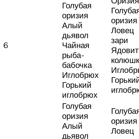
Оризия
Голубая
Голуба
оризия
оризия
Алый
Ловец
дьявол
зари
6
Чайная
Ядовит
рыба-
колюш
бабочка
Иглобр
Иглобрюх
Горьки
Горький
иглобр
иглобрюх
Голубая
Голуба
оризия
оризия
Алый
Ловец
дьявол