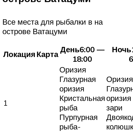
Все места для рыбалки в на
острове Ватацуми
День6:00 —
Ночь
Локация
Карта
18:00
6
Оризия
Глазурная
Оризия
оризия
Глазур
Кристальная
оризия
1
рыба
зари
Пурпурная
Двояк
рыба-
колюш