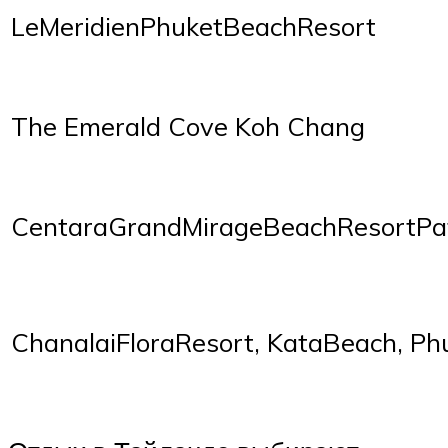
LeMeridienPhuketBeachResort
The Emerald Cove Koh Chang
CentaraGrandMirageBeachResortPa
ChanalaiFloraResort, KataBeach, Ph