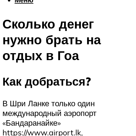
Еда
Погода
Сколько денег
Шоппинг
Что посетить
нужно брать на
отдых в Гоа
Меню
Как добраться?
В Шри Ланке только один
международный аэропорт
«Бандаранайке»
https://www.airport.lk,