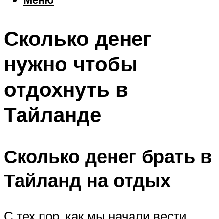
Еда
Погода
Сколько денег
Шоппинг
Что посетить
нужно чтобы
отдохнуть в
Меню
Тайланде
Сколько денег брать в
Тайланд на отдых
С тех пор, как мы начали вести