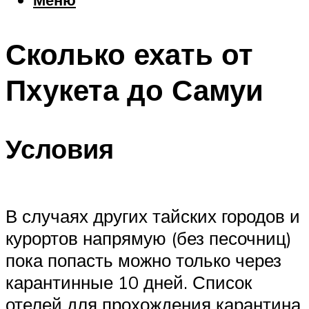
Еда
Погода
Сколько ехать от
Шоппинг
Что посетить
Пхукета до Самуи
Меню
Условия
В случаях других тайских городов и
курортов напрямую (без песочниц)
пока попасть можно только через
карантинные 10 дней. Список
отелей для прохождения карантина