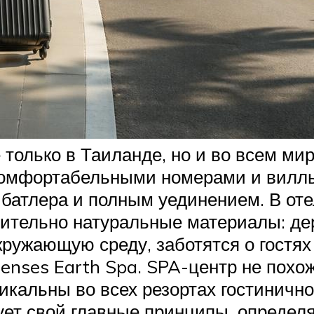
 только в Таиланде, но и во всем ми
 комфортабельными номерами и виллы
батлера и полным уединением. В от
ительно натуральные материалы: дер
кружающую среду, заботятся о гостях 
Senses Earth Spa. SPA-центр не похож
икальны во всех резортах гостинично
ует свой главные принципы, определ