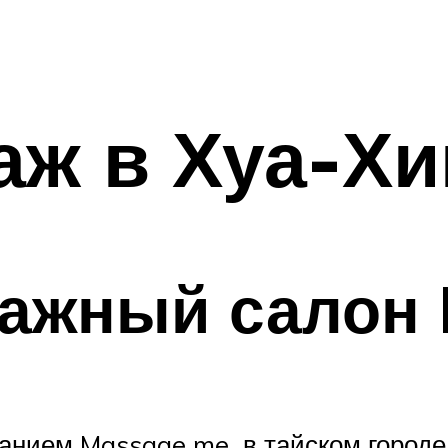
аж в Хуа-Хи
сажный салон
анием Massage me в тайском городе