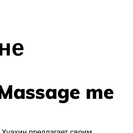
не
 Massage me
 Хуахин предлагает своим