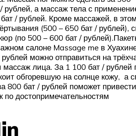
 / рублей, а массаж тела с примене
бат / рублей. Кроме массажей, в это
ртывания (500 – 650 бат / рублей), с
икюр (по 500 – 600 бат / рублей).Пак
ажном салоне Massage me в Хуахине
т / рублей можно отправиться на трё
 массаж лица. За 1 100 бат / рублей
покоит обгоревшую на солнце кожу, а
а 800 бат / рублей поможет привести 
к по достопримечательностям
in