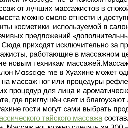
саж от лучших массажистов в споко
места можно смело отнести и досту
ты косметики, используемой в салоне
язчивых предложений «дополнительны
 Сюда приходят исключительно за пр
ссажисты, работающие в массажном це
ие новым техникам массажей.Массаж
лон Massage me в Хуахине может од
к на массаж ног или процедуры рефле
их процедур для лица и ароматическо
те, где приглушён свет и благоухают
хине гости могут сами выбрать прод
ассического тайского массажа
составл
. Массаж ног можно сделать за 300 