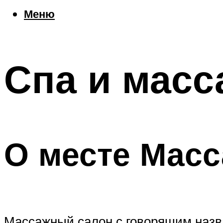
Еда
Меню
Погода
Шоппинг
Что посетить
Спа и масс
Меню
О месте Мас
Массажный салон с говорящим назв