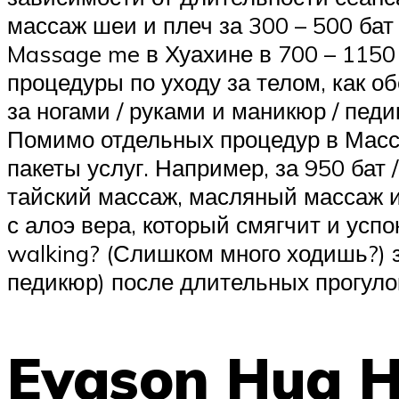
массаж шеи и плеч за 300 – 500 бат
Massage me в Хуахине в 700 – 1150 
процедуры по уходу за телом, как обё
за ногами / руками и маникюр / пед
Помимо отдельных процедур в Масс
пакеты услуг. Например, за 950 ба
тайский массаж, масляный массаж и
с алоэ вера, который смягчит и ус
walking? (Слишком много ходишь?) з
педикюр) после длительных прогуло
Evason Hua H