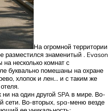
На огромной территории
ре разместился знаменитый . Evason
 на несколько комнат с
еле буквально помешаны на охране
ево, хлопок и лен… и с таким же
отеля.
 ни на один другой SPA в мире. Во-
й сети. Во-вторых, spa-меню везде
яющий ее уникальность: