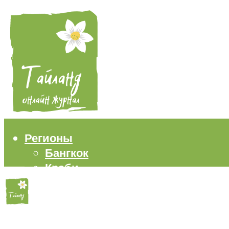
Регионы
Бангкок
Краби
Паттайя
Пхукет
Самуи
Пляжи