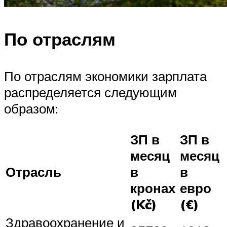
По отраслям
По отраслям экономики зарплата
распределяется следующим
образом:
ЗП в
ЗП в
месяц
месяц
Отрасль
в
в
кронах
евро
(Kč)
(€)
Здравоохранение и