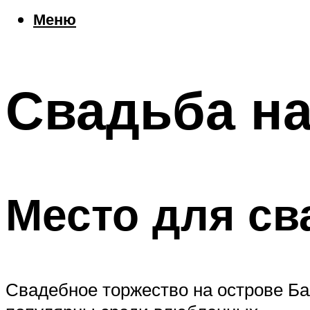
Еда
Меню
Погода
Шоппинг
Что посетить
Свадьба на
Меню
Место для св
Свадебное торжество на острове Ба