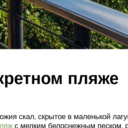
кретном пляже
ножия скал, скрытое в маленькой лаг
пляж
с мелким белоснежным песком, 