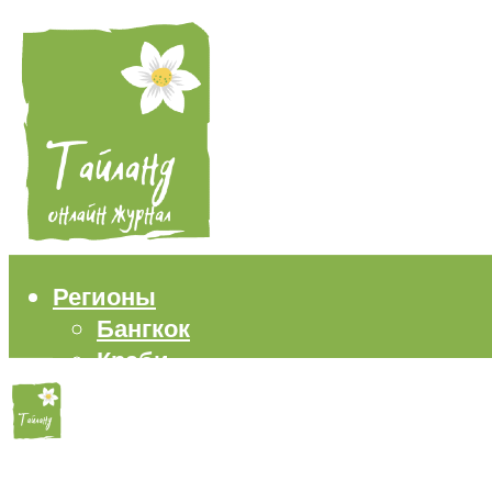
Регионы
Бангкок
Краби
Паттайя
Пхукет
Самуи
Пляжи