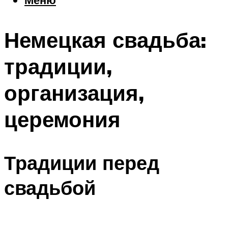
Еда
Погода
Немецкая свадьба:
Шоппинг
Что посетить
традиции,
организация,
Меню
церемония
Традиции перед
свадьбой