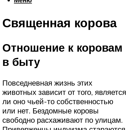
Еда
Погода
Священная корова
Шоппинг
Что посетить
Отношение к коровам
Меню
в быту
Повседневная жизнь этих
животных зависит от того, является
ли оно чьей-то собственностью
или нет. Бездомные коровы
свободно расхаживают по улицам.
Приверженцы индуизма стараются