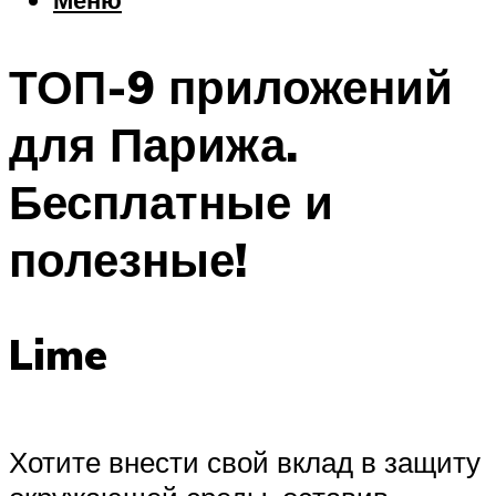
Еда
Погода
ТОП-9 приложений
Шоппинг
Что посетить
для Парижа.
Бесплатные и
Меню
полезные!
Lime
Хотите внести свой вклад в защиту