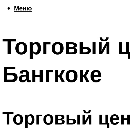
Еда
Меню
Погода
Шоппинг
Что посетить
Торговый ц
Меню
Бангкоке
Торговый цен