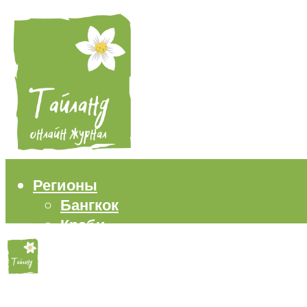
Регионы
Бангкок
Краби
Паттайя
Пхукет
Самуи
Пляжи