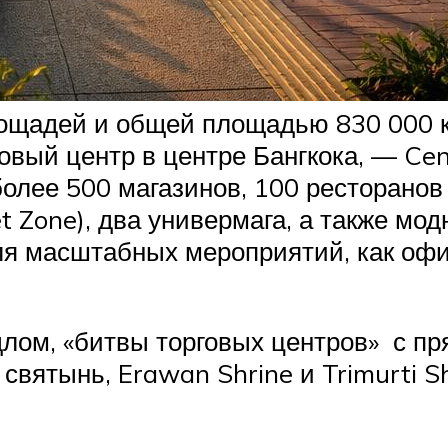
лощадей и общей площадью 830 000 к
овый центр в центре Бангкока, — Cen
лее 500 магазинов, 100 ресторанов 
t Zone), два универмага, а также мо
ля масштабных мероприятий, как оф
лом, «битвы торговых центров» с п
святынь, Erawan Shrine и Trimurti Sh