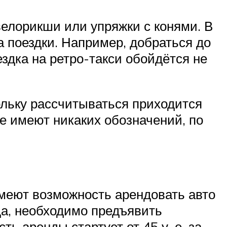
велорикши или упряжки с конями. В
а поездки. Например, добраться до
ездка на ретро-такси обойдётся не
ольку рассчитываться приходится
е имеют никаких обозначений, по
имеют возможность арендовать авто
ода, необходимо предъявить
ь аренды стартует от 45 у. е. за