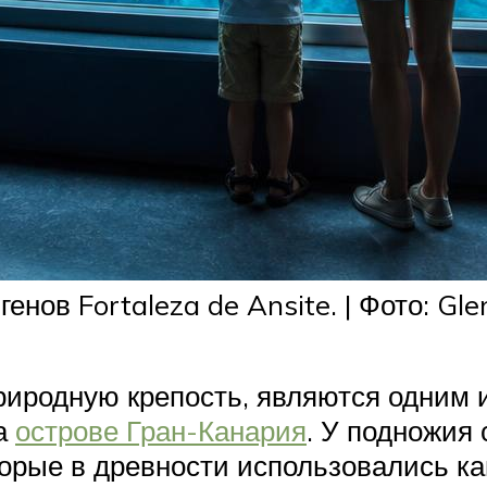
нов Fortaleza de Ansite. | Фото: Glen
риродную крепость, являются одним 
на
острове Гран-Канария
. У подножия
торые в древности использовались к