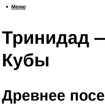
Еда
Меню
Погода
Шоппинг
Что посетить
Тринидад 
Меню
Кубы
Древнее посе