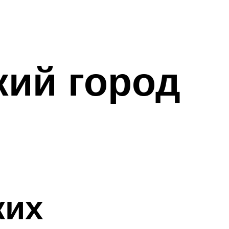
ий город
ких