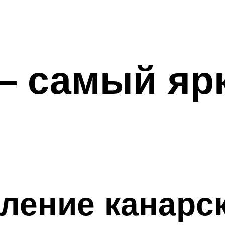
— самый ярк
ление канарс