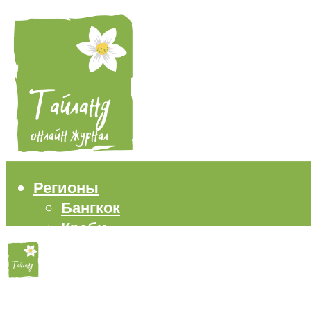
Регионы
Бангкок
Краби
Паттайя
Пхукет
Самуи
Пляжи