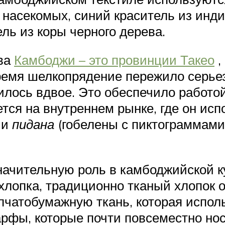
 насекомых, синий краситель из инди
ль из коры черного дерева.
ва
Камбоджи – это провинции Такео
,
ремя шелкопрядение пережило серьез
чилось вдвое. Это обеспечило работо
ся на внутреннем рынке, где он исп
 и
пидана
(гобелены с пиктограммами
начительную роль в камбоджийской к
хлопка, традиционно тканый хлопок 
атобумажную ткань, которая исполь
арфы, которые почти повсеместно но