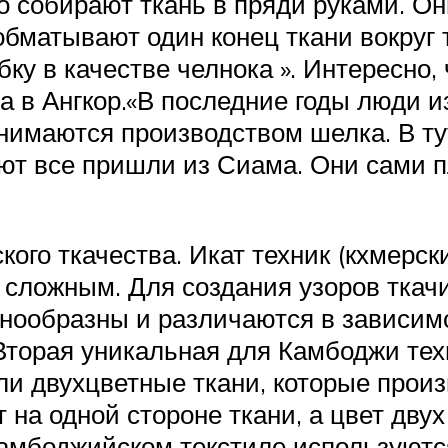
то собирают ткань в пряди руками. О
 обматывают один конец ткани вокруг
ку в качестве челнока ». Интересно,
 в Ангкор.«В последние годы люди 
анимаются производством шелка. В т
ют все пришли из Сиама. Они сами п
ого ткачества. Икат техник (кхмерск
о сложным. Для создания узоров тка
знообразны и различаются в зависим
 Вторая уникальная для Камбоджи те
или двухцветные ткани, которые произ
 на одной стороне ткани, а цвет двух
камбоджийском текстиле используютс