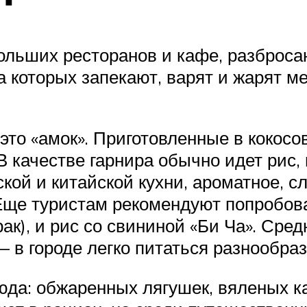
льших ресторанов и кафе, разбросан
на которых запекают, варят и жарят 
то «амок». Приготовленные в кокосо
В качестве гарнира обычно идет рис,
ой и китайской кухни, ароматное, с
ще туристам рекомендуют попробоват
ак), и рис со свининой «Би Ча». Сред
в городе легко питаться разнообразн
юда: обжаренных лягушек, вяленых к