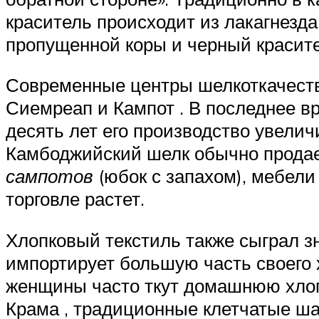
краситель происходит из лакагнезда
пропущенной коры и черный красите
Современные центры шелкоткачест
Сиемреап и Кампот . В последнее в
десять лет его производство увели
Камбоджийский шелк обычно продает
сампотов
(юбок с запахом), мебели
торговле растет.
Хлопковый текстиль также сыграл з
импортирует большую часть своего 
женщины часто ткут домашнюю хлопч
Крама , традиционные клетчатые ш