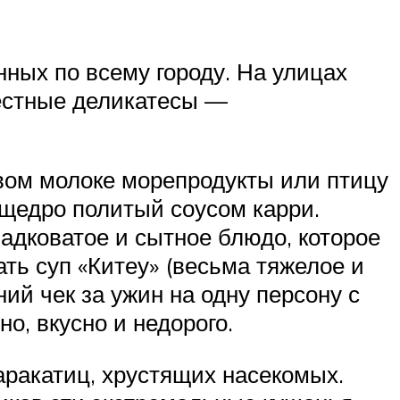
ных по всему городу. На улицах
местные деликатесы —
вом молоке морепродукты или птицу
 щедро политый соусом карри.
ладковатое и сытное блюдо, которое
ь суп «Китеу» (весьма тяжелое и
ний чек за ужин на одну персону с
о, вкусно и недорого.
аракатиц, хрустящих насекомых.