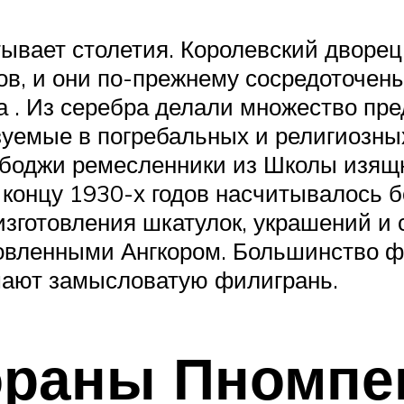
ывает столетия. Королевский дворец
, и они по-прежнему сосредоточены 
 . Из серебра делали множество пре
емые в погребальных и религиозных
мбоджи ремесленники из Школы изящ
к концу 1930-х годов насчитывалось 
изготовления шкатулок, украшений и 
овленными Ангкором. Большинство ф
шают замысловатую филигрань.
ораны Пномпе