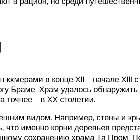
ют в рацион, но среди путешественн
м
кхмерами в конце XII – начале XIII 
огу Браме. Храм удалось обнаружить
а точнее – в XX столетии.
ешним видом. Например, стены и кр
ь, что именно корни деревьев пред
ному сохранению храма Та Пром. Пос