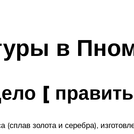
туры в Пно
ело [ править
сплав золота и серебра), изготовленн