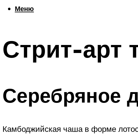
Еда
Меню
Погода
Шоппинг
Что посетить
Стрит-арт 
Меню
Серебряное д
Камбоджийская чаша в форме лотоса (