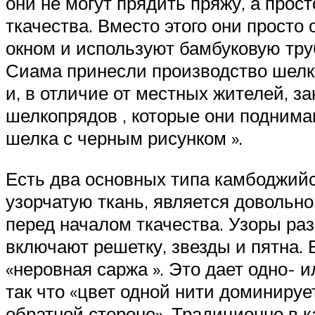
они не могут прядить пряжу, а прос
ткачества. Вместо этого они просто
окном и используют бамбуковую труб
Сиама принесли производство шелка
и, в отличие от местных жителей, з
шелкопрядов , которые они поднима
шелка с черным рисунком ».
Есть два основных типа камбоджийск
узорчатую ткань, является довольн
перед началом ткачества. Узоры ра
включают решетку, звезды и пятна.
«неровная саржа ». Это дает одно- 
так что «цвет одной нити доминирует
обратной стороне». Традиционно в 