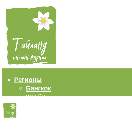
Регионы
Бангкок
Краби
Паттайя
Пхукет
Самуи
Пляжи