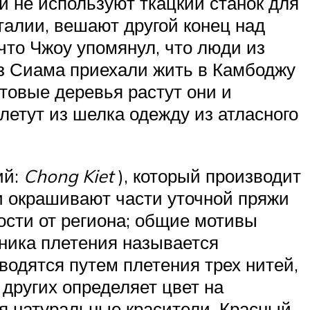
ни не используют ткацкий станок для
 талии, вешают другой конец над
 что Чжоу упомянул, что люди из
из Сиама приехали жить в Камбоджу
утовые деревья растут они и
летут из шелка одежду из атласного
ий:
Chong Kiet
), который производит
чи окрашивают части уточной пряжи
ости от региона; общие мотивы
хника плетения называется
водятся путем плетения трех нитей,
 других определяет цвет на
я натуральные красители. Красный