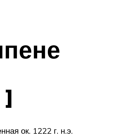
мпене
 ]
ая ок. 1222 г. н.э.