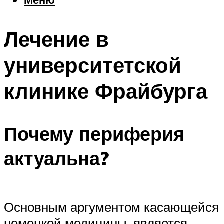
Еда
Погода
Лечение в
Шоппинг
Что посетить
университетской
клинике Фрайбурга
Меню
Почему периферия
актуальна?
Основным аргументом касающейся
немецкой медицины, является