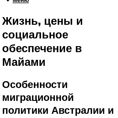
Еда
Погода
Жизнь, цены и
Шоппинг
Что посетить
социальное
обеспечение в
Меню
Майами
Особенности
миграционной
политики Австралии и