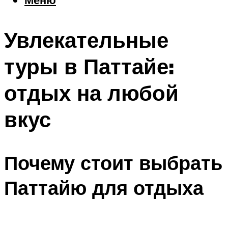
Еда
Погода
Увлекательные
Шоппинг
Что посетить
туры в Паттайе:
отдых на любой
Меню
вкус
Почему стоит выбрать
Паттайю для отдыха