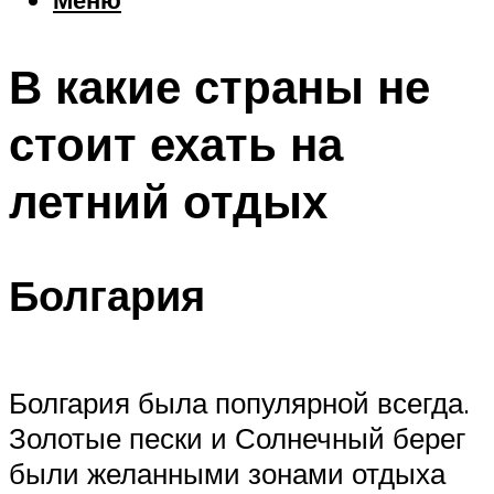
Еда
Погода
В какие страны не
Шоппинг
Что посетить
стоит ехать на
летний отдых
Меню
Болгария
Болгария была популярной всегда.
Золотые пески и Солнечный берег
были желанными зонами отдыха