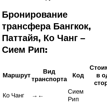
Бронирование
трансфера Бангкок,
Паттайя, Ко Чанг –
Сием Рип:
Стои
Вид
Маршрут
Код
в о
транспорта
сто
Сием
Ко Чанг
→←
Рип