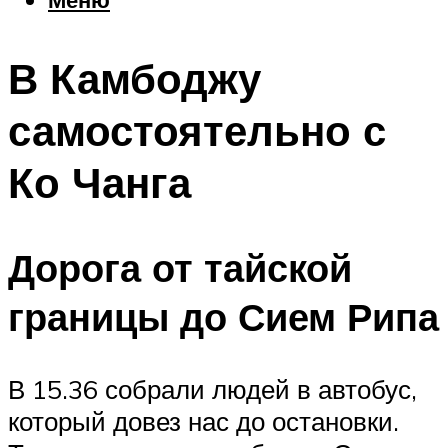
Еда
Погода
В Камбоджу
Шоппинг
Что посетить
самостоятельно с
Ко Чанга
Меню
Дорога от тайской
границы до Сием Рипа
В 15.36 собрали людей в автобус,
который довез нас до остановки.