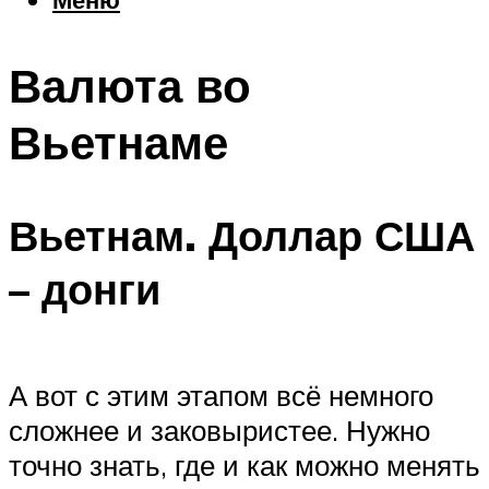
Еда
Погода
Валюта во
Шоппинг
Что посетить
Вьетнаме
Меню
Вьетнам. Доллар США
– донги
А вот с этим этапом всё немного
сложнее и заковыристее. Нужно
точно знать, где и как можно менять