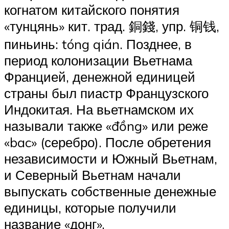
когнатом китайского понятия
«тунцянь» кит. трад. 銅錢, упр. 铜钱,
пиньинь: tóng qián. Позднее, в
период колонизации Вьетнама
Францией, денежной единицей
страны был пиастр Французского
Индокитая. На вьетнамском их
называли также «đồng» или реже
«bac» (серебро). После обретения
независимости и Южный Вьетнам,
и Северный Вьетнам начали
выпускать собственные денежные
единицы, которые получили
название «донг».