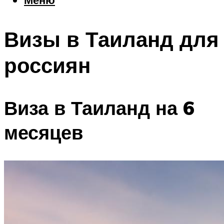
Еда
Погода
Визы в Таиланд для
Шоппинг
Что посетить
россиян
Меню
Виза в Таиланд на 6
месяцев