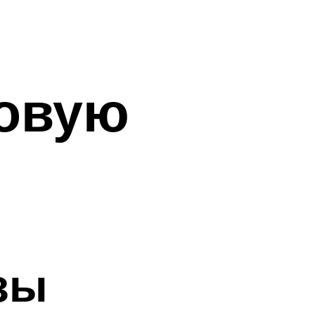
овую
зы