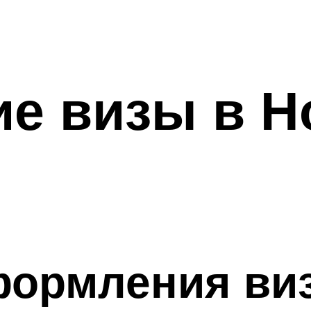
е визы в Н
формления ви