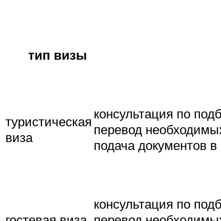
тип визы
консультация по под
туристическая
перевод необходимых
виза
подача документов в 
консультация по под
гостевая виза
перевод необходимых