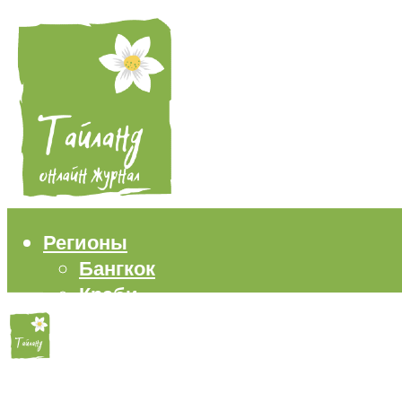
Регионы
Бангкок
Краби
Паттайя
Пхукет
Самуи
Пляжи