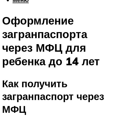
Еда
Погода
Оформление
Шоппинг
Что посетить
загранпаспорта
через МФЦ для
Меню
ребенка до 14 лет
Как получить
загранпаспорт через
МФЦ