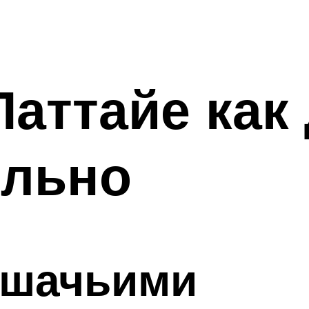
Паттайе как
ельно
ошачьими