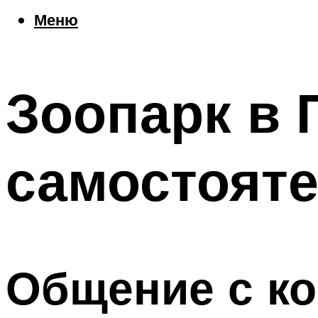
Еда
Меню
Погода
Шоппинг
Что посетить
Зоопарк в 
Меню
самостоят
Общение с к