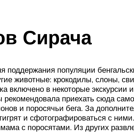
ов Сирача
я поддержания популяции бенгальски
гие животные: крокодилы, слоны, сви
а включено в некоторые экскурсии и
ы рекомендовала приехать сюда само
лонов и поросячьи бега. За дополнит
тигрят и сфотографироваться с ними
мама с поросятами. Из других развл