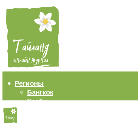
Регионы
Бангкок
Краби
Паттайя
Пхукет
Самуи
Пляжи