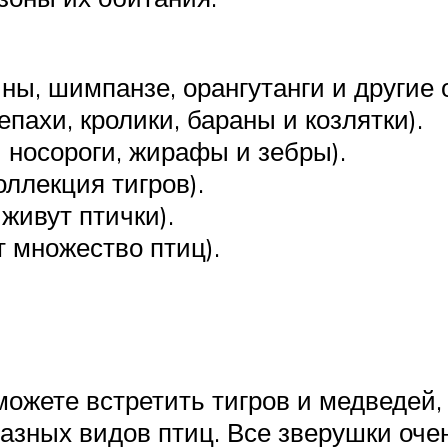
ны, шимпанзе, орангутанги и другие 
пахи, кролики, бараны и козлятки).
 носороги, жирафы и зебры).
ллекция тигров).
живут птички).
т множество птиц).
можете встретить тигров и медведей,
разных видов птиц. Все зверушки оч