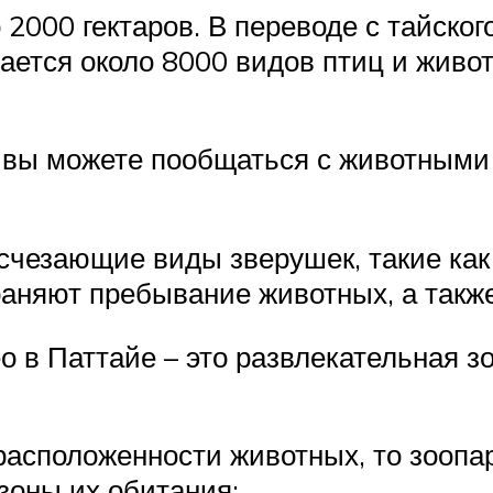
2000 гектаров. В переводе с тайского
вается около 8000 видов птиц и жив
е вы можете пообщаться с животными 
счезающие виды зверушек, такие как
раняют пребывание животных, а такж
ео в Паттайе – это развлекательная з
расположенности животных, то зоопа
зоны их обитания: