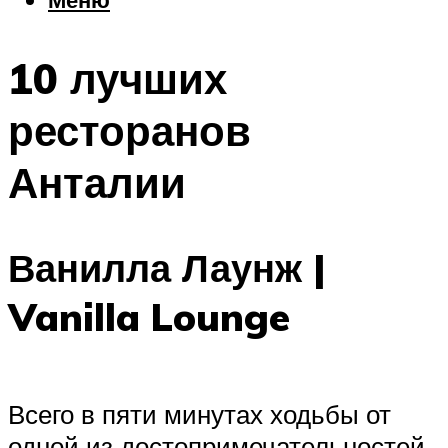
Еда
Погода
10 лучших
Шоппинг
Что посетить
ресторанов
Анталии
Меню
Ванилла Лаунж |
Vanilla Lounge
Всего в пяти минутах ходьбы от
одной из достопримечательностей