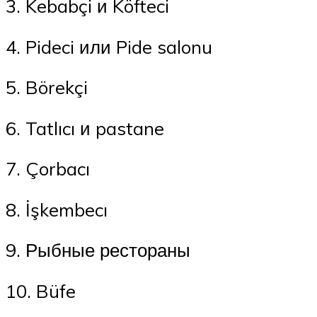
3. Kebabçi и Köfteci
4. Pideci или Pide salonu
5. Börekçi
6. Tatlıcı и pastane
7. Çorbacı
8. İşkembecı
9. Рыбные рестораны
10. Büfe