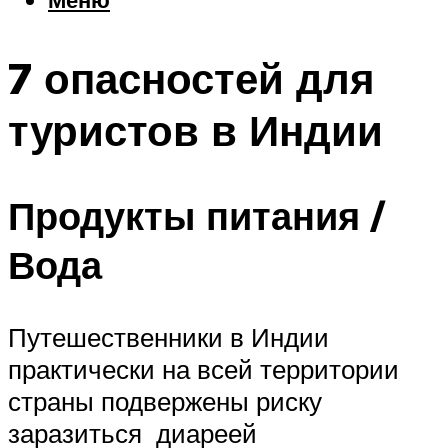
Еда
Погода
7 опасностей для
Шоппинг
Что посетить
туристов в Индии
Меню
Продукты питания /
Вода
Путешественники в Индии
практически на всей территории
страны подвержены риску
заразиться диареей