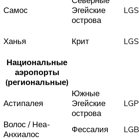
Самос
Эгейские
LG
острова
Ханья
Крит
LG
Национальные
аэропорты
(региональные)
Южные
Астипалея
Эгейские
LGP
острова
Волос / Неа-
Фессалия
LGB
Анхиалос