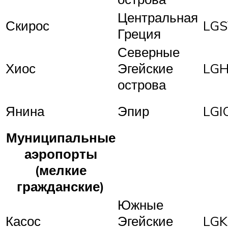
Центральная
Скирос
LGS
Греция
Северные
Хиос
Эгейские
LGH
острова
Янина
Эпир
LGI
Муниципальные
аэропорты
(мелкие
гражданские)
Южные
Касос
Эгейские
LGK