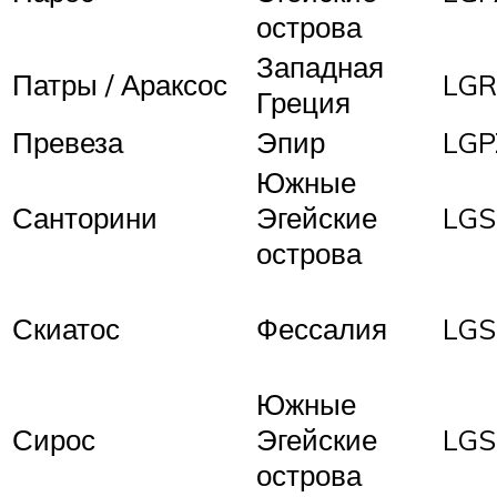
острова
Западная
Патры / Араксос
LG
Греция
Превеза
Эпир
LGP
Южные
Санторини
Эгейские
LGS
острова
Скиатос
Фессалия
LGS
Южные
Сирос
Эгейские
LG
острова