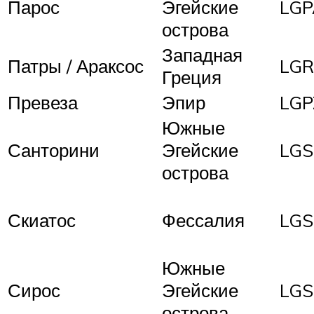
Парос
Эгейские
LGP
острова
Западная
Патры / Араксос
LG
Греция
Превеза
Эпир
LGP
Южные
Санторини
Эгейские
LGS
острова
Скиатос
Фессалия
LGS
Южные
Сирос
Эгейские
LG
острова