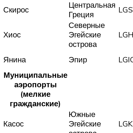
Центральная
Скирос
LGS
Греция
Северные
Хиос
Эгейские
LGH
острова
Янина
Эпир
LGI
Муниципальные
аэропорты
(мелкие
гражданские)
Южные
Касос
Эгейские
LGK
острова