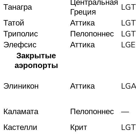
Центральная
Танагра
LG
Греция
Татой
Аттика
LG
Триполис
Пелопоннес
LGT
Элефсис
Аттика
LGE
Закрытые
аэропорты
Элиникон
Аттика
LG
Каламата
Пелопоннес
—
Кастелли
Крит
LGT