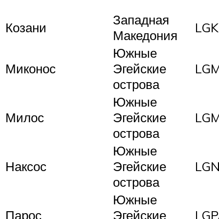
Западная
Козани
LGK
Македония
Южные
Миконос
Эгейские
LG
острова
Южные
Милос
Эгейские
LG
острова
Южные
Наксос
Эгейские
LG
острова
Южные
Парос
Эгейские
LGP