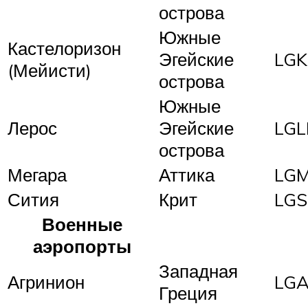
острова
Южные
Кастелоризон
Эгейские
LGK
(Мейисти)
острова
Южные
Лерос
Эгейские
LGL
острова
Мегара
Аттика
LG
Сития
Крит
LGS
Военные
аэропорты
Западная
Агринион
LG
Греция