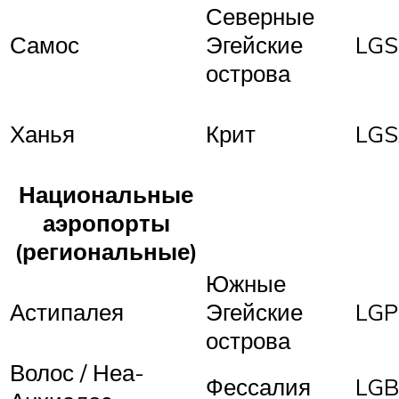
Северные
Самос
Эгейские
LG
острова
Ханья
Крит
LG
Национальные
аэропорты
(региональные)
Южные
Астипалея
Эгейские
LGP
острова
Волос / Неа-
Фессалия
LGB