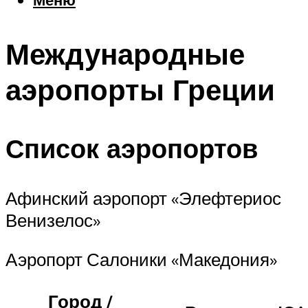
Еда
Погода
Международные
Шоппинг
Что посетить
аэропорты Греции
Меню
Список аэропортов
Афинский аэропорт «Элефтериос
Венизелос»
Аэропорт Салоники «Македония»
Город /