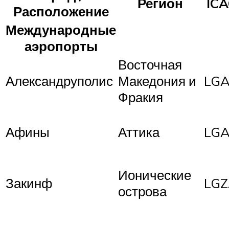
Регион
IC
Расположение
Международные
аэропорты
Восточная
Александруполис
Македония и
LGA
Фракия
Афины
Аттика
LG
Ионические
Закинф
LG
острова