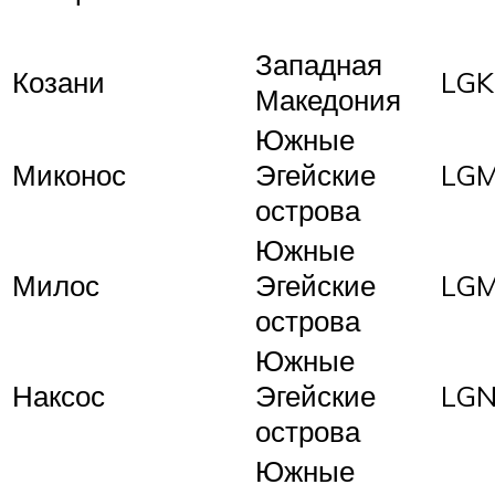
Западная
Козани
LGK
Македония
Южные
Миконос
Эгейские
LG
острова
Южные
Милос
Эгейские
LG
острова
Южные
Наксос
Эгейские
LG
острова
Южные