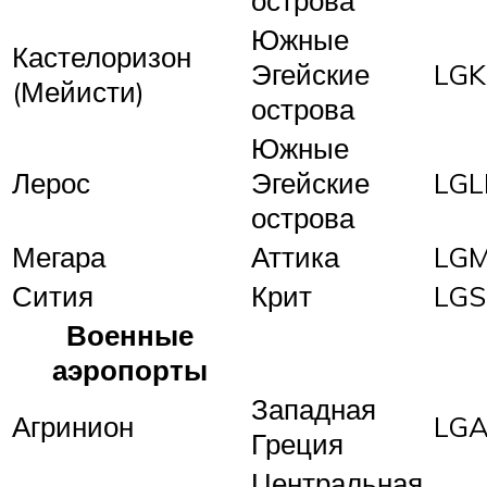
Южные
Кастелоризон
Эгейские
LGK
(Мейисти)
острова
Южные
Лерос
Эгейские
LGL
острова
Мегара
Аттика
LG
Сития
Крит
LGS
Военные
аэропорты
Западная
Агринион
LG
Греция
Центральная