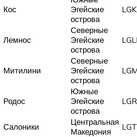
Кос
Эгейские
LG
острова
Северные
Лемнос
Эгейские
LG
острова
Северные
Митилини
Эгейские
LG
острова
Южные
Родос
Эгейские
LGR
острова
Центральная
Салоники
LGT
Македония