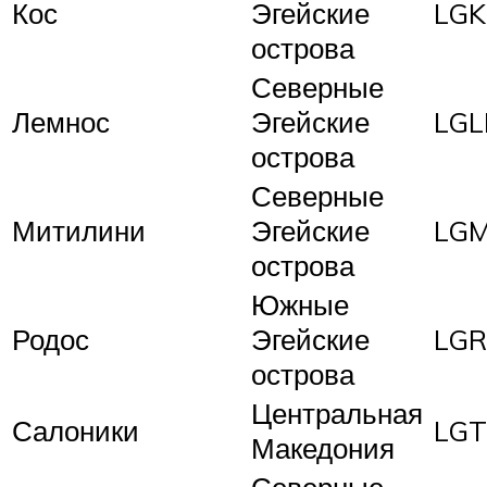
Кос
Эгейские
LG
острова
Северные
Лемнос
Эгейские
LG
острова
Северные
Митилини
Эгейские
LG
острова
Южные
Родос
Эгейские
LGR
острова
Центральная
Салоники
LGT
Македония
Северные