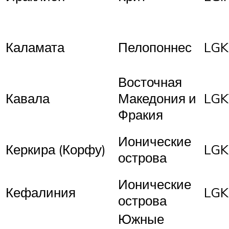
Каламата
Пелопоннес
LGK
Восточная
Кавала
Македония и
LG
Фракия
Ионические
Керкира (Корфу)
LGK
острова
Ионические
Кефалиния
LGK
острова
Южные