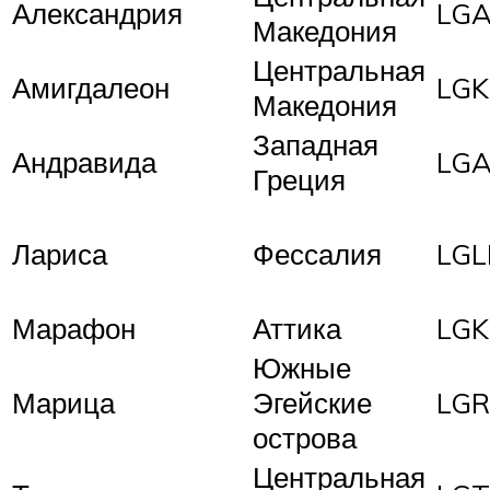
Александрия
LG
Македония
Центральная
Амигдалеон
LG
Македония
Западная
Андравида
LG
Греция
Лариса
Фессалия
LGL
Марафон
Аттика
LG
Южные
Марица
Эгейские
LG
острова
Центральная