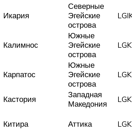
Северные
Икария
Эгейские
LGI
острова
Южные
Калимнос
Эгейские
LGK
острова
Южные
Карпатос
Эгейские
LGK
острова
Западная
Кастория
LG
Македония
Китира
Аттика
LGK