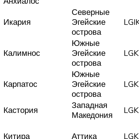
Анхиалос
Северные
Икария
Эгейские
LGI
острова
Южные
Калимнос
Эгейские
LGK
острова
Южные
Карпатос
Эгейские
LGK
острова
Западная
Кастория
LG
Македония
Китира
Аттика
LGK