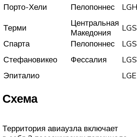
Порто-Хели
Пелопоннес
LGH
Центральная
Терми
LG
Македония
Спарта
Пелопоннес
LGS
Стефановикео
Фессалия
LG
Эпиталио
LGE
Схема
Территория авиаузла включает