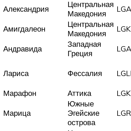
Центральная
Александрия
LG
Македония
Центральная
Амигдалеон
LG
Македония
Западная
Андравида
LG
Греция
Лариса
Фессалия
LGL
Марафон
Аттика
LG
Южные
Марица
Эгейские
LG
острова