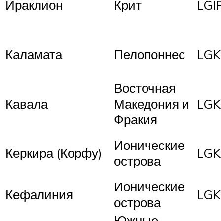
Ираклион
Крит
LGI
Каламата
Пелопоннес
LGK
Восточная
Кавала
Македония и
LG
Фракия
Ионические
Керкира (Корфу)
LGK
острова
Ионические
Кефалиния
LGK
острова
Южные