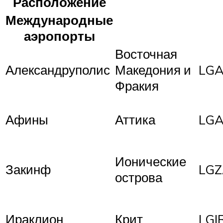
Расположение
Международные
аэропорты
Восточная
Александруполис
Македония и
LGA
Фракия
Афины
Аттика
LG
Ионические
Закинф
LG
острова
Ираклион
Крит
LGI