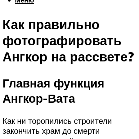
Еда
Погода
Как правильно
Шоппинг
Что посетить
фотографировать
Ангкор на рассвете?
Меню
Главная функция
Ангкор-Вата
Как ни торопились строители
закончить храм до смерти