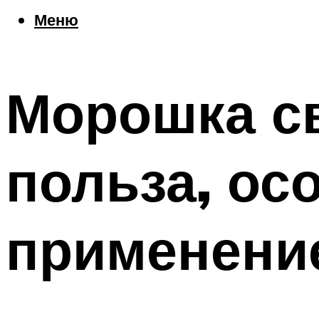
Еда
Меню
Погода
Шоппинг
Что посетить
Морошка с
Меню
польза, ос
применени