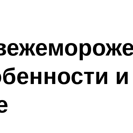
вежемороже
обенности и
е