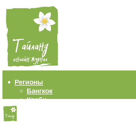
Регионы
Бангкок
Краби
Паттайя
Пхукет
Самуи
Пляжи