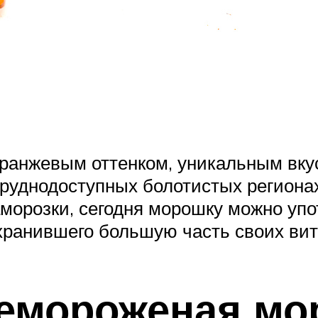
ранжевым оттенком, уникальным вку
 труднодоступных болотистых региона
орозки, сегодня морошку можно упот
хранившего большую часть своих вит
жемороженая мо