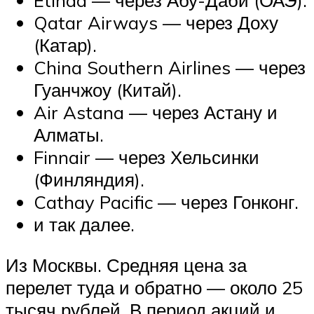
Etihad — через Абу-Даби (ОАЭ).
Qatar Airways — через Доху
(Катар).
China Southern Airlines — через
Гуанчжоу (Китай).
Air Astana — через Астану и
Алматы.
Finnair — через Хельсинки
(Финляндия).
Cathay Pacific — через Гонконг.
и так далее.
Из Москвы. Средняя цена за
перелет туда и обратно — около 25
тысяч рублей. В период акций и