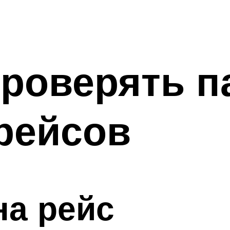
проверять 
рейсов
на рейс