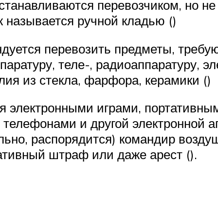
станавливаются перевозчиком, но не 
ж называется ручной кладью ()
ндуется перевозить предметы, треб
паратуру, теле-, радиоаппаратуру, э
ия из стекла, фарфора, керамики ()
ься электронными играми, портативн
елефонами и другой электронной апп
льно, распорядится) командир воздуш
тивный штраф или даже арест ().