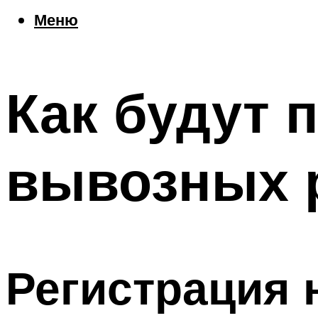
Еда
Меню
Погода
Шоппинг
Что посетить
Как будут 
Меню
вывозных 
Регистрация 