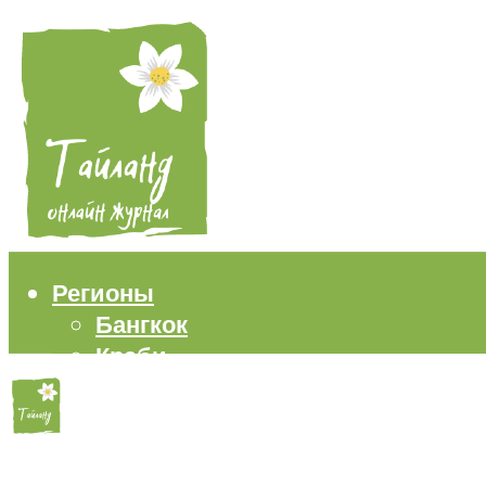
Регионы
Бангкок
Краби
Паттайя
Пхукет
Самуи
Пляжи