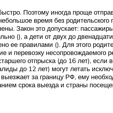
 быстро. Поэтому иногда проще отпра
 небольшое время без родительского 
лены. Закон это допускает: пассажир
льно (), а дети от двух до двенадцат
ено ее правилами (). Для этого род
е и перевозку несопровождаемого реб
аршего отпрыска (до 16 лет), если вы
валиды до 12 лет) могут летать искл
 выезжает за границу РФ, ему необх
анием срока выезда и страны посещен