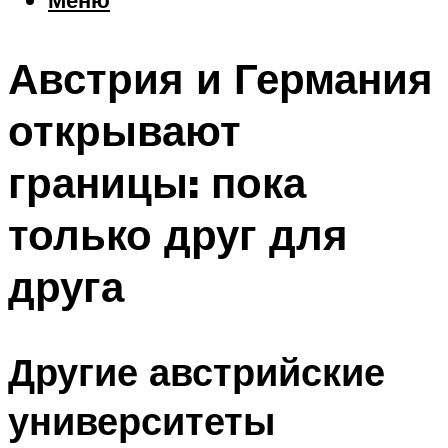
Еда
Погода
Австрия и Германия
Шоппинг
Что посетить
открывают
границы: пока
Меню
только друг для
друга
Другие австрийские
университеты