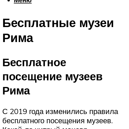
Еда
Погода
Бесплатные музеи
Шоппинг
Что посетить
Рима
Меню
Бесплатное
посещение музеев
Рима
С 2019 года изменились правила
бесплатного посещения музеев.