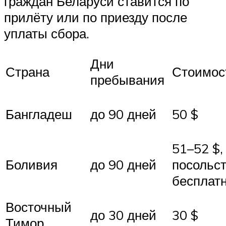
граждан Беларуси ставится по
прилёту или по приезду после
уплаты сбора.
Дни
Страна
Стоимос
пребывания
Бангладеш
до 90 дней
50 $
51–52 $,
Боливия
до 90 дней
посольс
бесплат
Восточный
до 30 дней
30 $
Тимор