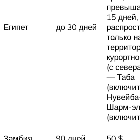
превыш
15 дней,
Египет
до 30 дней
распрос
только н
террито
курортн
(с севера
— Таба
(включит
Нувейба
Шарм-э
(включит
Замбия
90 дней
50 $