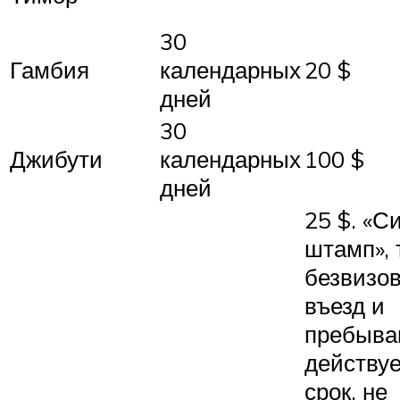
30
Гамбия
календарных
20 $
дней
30
Джибути
календарных
100 $
дней
25 $. «С
штамп», т
безвизо
въезд и
пребыва
действуе
срок, не