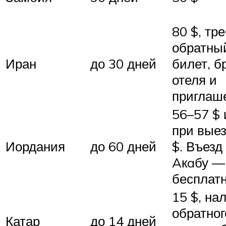
80 $, тр
обратны
Иран
до 30 дней
билет, б
отеля и
приглаш
56–57 $ 
при выез
Иордания
до 60 дней
$. Въезд
Aкaбу —
бесплат
15 $, на
обратног
Катар
до 14 дней